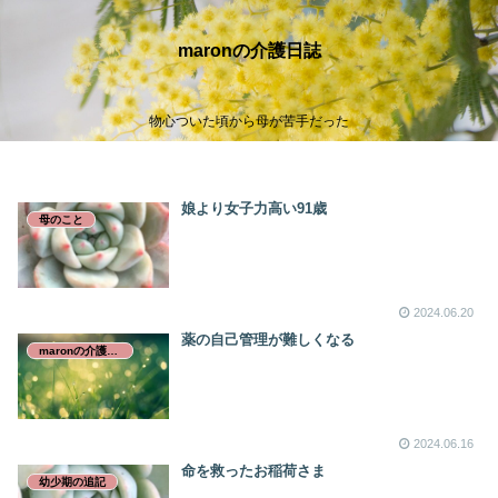
maronの介護日誌
物心ついた頃から母が苦手だった
娘より女子力高い91歳
母のこと
2024.06.20
薬の自己管理が難しくなる
maronの介護日誌
2024.06.16
命を救ったお稲荷さま
幼少期の追記