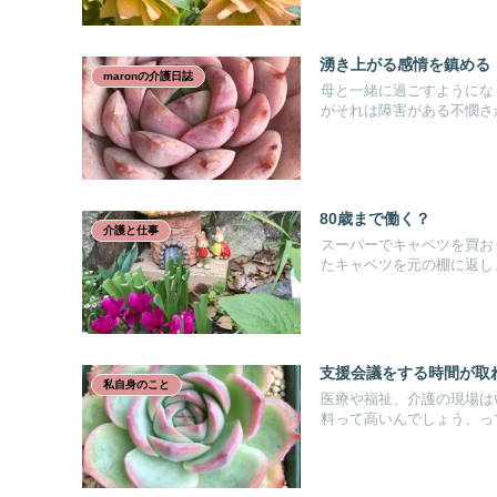
湧き上がる感情を鎮める
maronの介護日誌
母と一緒に過ごすようにな
がそれは障害がある不憫さか
80歳まで働く？
介護と仕事
スーパーでキャベツを買おう
たキャベツを元の棚に返しま.
支援会議をする時間が取
私自身のこと
医療や福祉、介護の現場は
料って高いんでしょう、って