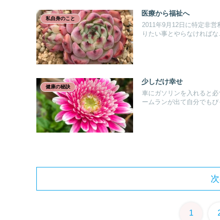
医療から福祉へ
私自身のこと
2011年9月12日に特定
りたい事とやらなければな..
少しだけ幸せ
健康の秘訣
車にガソリンを入れると必
ームランが出て自分でもびっ
次
1