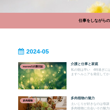
2024-05
介護と仕事と家庭
maronの介護日誌
私の朝は早い 4時過ぎに
ますヘルニアを発症してから
多肉植物の魅力
多肉植物
土いじりが好きなのは母譲
多肉植物に出会いその魅力に