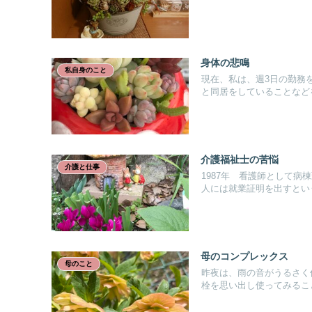
身体の悲鳴
私自身のこと
現在、私は、週3日の勤務
と同居をしていることなどを.
介護福祉士の苦悩
介護と仕事
1987年 看護師として
人には就業証明を出すという
母のコンプレックス
母のこと
昨夜は、雨の音がうるさく
栓を思い出し使ってみること