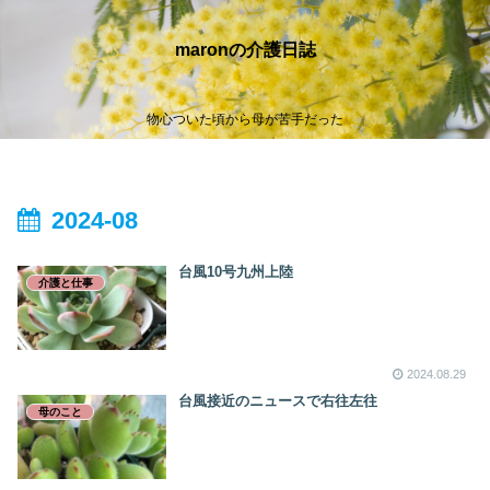
maronの介護日誌
物心ついた頃から母が苦手だった
2024-08
台風10号九州上陸
介護と仕事
2024.08.29
台風接近のニュースで右往左往
母のこと