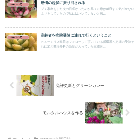
感情の起伏に振り回される
maronの介護日誌
プチ家出をした次の日眠かったのか早々に母は就寝する気づかない
ふりをしていたので私にはバレていないと思...
高齢者を病院受診に連れて行くということ
maronの介護日誌
ヒューミリス昨日はフォローして頂いている循環器へ定期の受診そ
れに加え整形外科の受診が入っていた三連休...
免許更新とグリーンカレー
モルタルハウスを作る