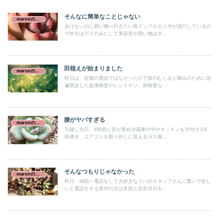
そんなに簡単なことじゃない
maronの介護日誌
歩けないのに買い物へ行きたい母インフルエンザが流行しているの
で外出はデイのみにして美容室や買い物はダ...
田植えが始まりました
maronの介護日誌
昨日は、定期の受診ではなかったが下肢のむくみと痛みのために急
遽受診した血液検査やレントゲン、尿検査な...
腰がヤバすぎる
maronの介護日誌
引越し当日、4時前に目が覚め冷蔵庫の中やキッチンを片付ける8
時過ぎ エアコンを取り外しに見えるガス屋...
そんなつもりじゃなかった
maronの介護日誌
昨日、病院へ電話をして大好きなリハのスタッフさんに繋いで欲し
いと電話をする受付の方は名前と生年月日を...