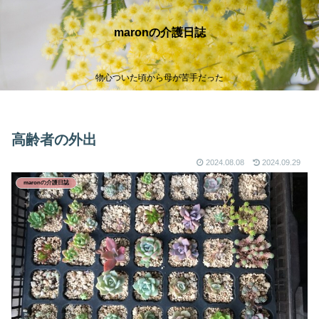
maronの介護日誌
物心ついた頃から母が苦手だった
高齢者の外出
2024.08.08
2024.09.29
maronの介護日誌