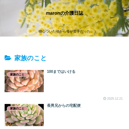
maronの介護日誌
物心ついた頃から母が苦手だった
家族のこと
100まではいける
家族のこと
2025.12.21
長男兄からの宅配便
家族のこと