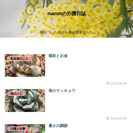
maronの介護日誌
物心ついた頃から母が苦手だった
福祉とお金
私自身のこと
2024.06.30
母のラッキョウ
母のこと
2024.06.29
暑さの調節
介護と仕事