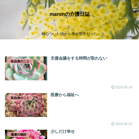
maronの介護日誌
物心ついた頃から母が苦手だった
支援会議をする時間が取れない
私自身のこと
2024.05.24
医療から福祉へ
私自身のこと
2024.05.23
少しだけ幸せ
健康の秘訣