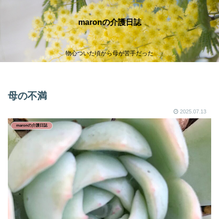
maronの介護日誌
物心ついた頃から母が苦手だった
母の不満
2025.07.13
maronの介護日誌