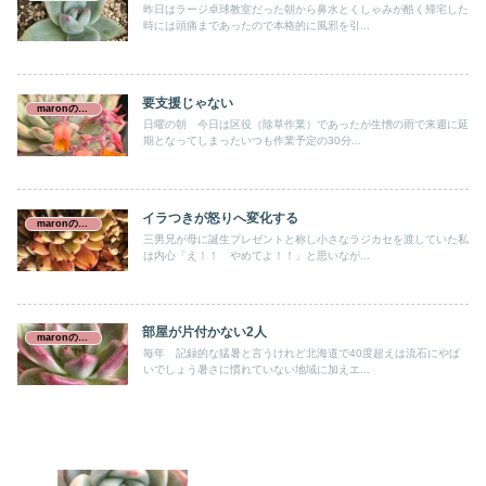
昨日はラージ卓球教室だった朝から鼻水とくしゃみが酷く帰宅した
時には頭痛まであったので本格的に風邪を引...
要支援じゃない
maronの介護日誌
日曜の朝 今日は区役（除草作業）であったが生憎の雨で来週に延
期となってしまったいつも作業予定の30分...
イラつきが怒りへ変化する
maronの介護日誌
三男兄が母に誕生プレゼントと称し小さなラジカセを渡していた私
は内心「え！！ やめてよ！！」と思いなが...
部屋が片付かない2人
maronの介護日誌
毎年 記録的な猛暑と言うけれど北海道で40度超えは流石にやば
いでしょう暑さに慣れていない地域に加えエ...