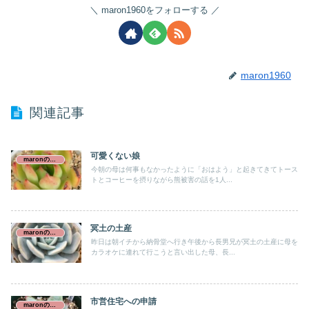
maron1960をフォローする
maron1960
関連記事
可愛くない娘
maronの介護日誌
今朝の母は何事もなかったように「おはよう」と起きてきてトース
トとコーヒーを摂りながら熊被害の話を1人...
冥土の土産
maronの介護日誌
昨日は朝イチから納骨堂へ行き午後から長男兄が冥土の土産に母を
カラオケに連れて行こうと言い出した母、長...
市営住宅への申請
maronの介護日誌