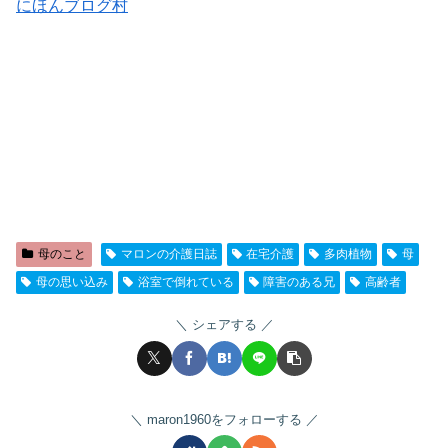
にほんブログ村
母のこと
マロンの介護日誌
在宅介護
多肉植物
母
母の思い込み
浴室で倒れている
障害のある兄
高齢者
シェアする
maron1960をフォローする