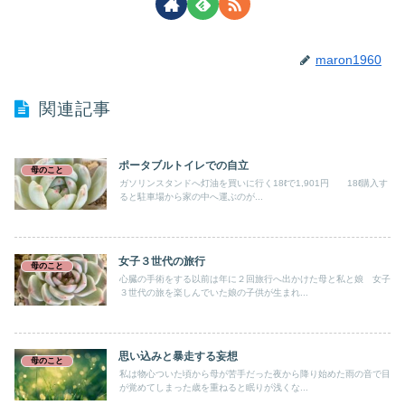
maron1960
関連記事
ポータブルトイレでの自立
母のこと
ガソリンスタンドへ灯油を買いに行く18ℓで1,901円 18ℓ購入す
ると駐車場から家の中へ運ぶのが...
女子３世代の旅行
母のこと
心臓の手術をする以前は年に２回旅行へ出かけた母と私と娘 女子
３世代の旅を楽しんでいた娘の子供が生まれ...
思い込みと暴走する妄想
母のこと
私は物心ついた頃から母が苦手だった夜から降り始めた雨の音で目
が覚めてしまった歳を重ねると眠りが浅くな...