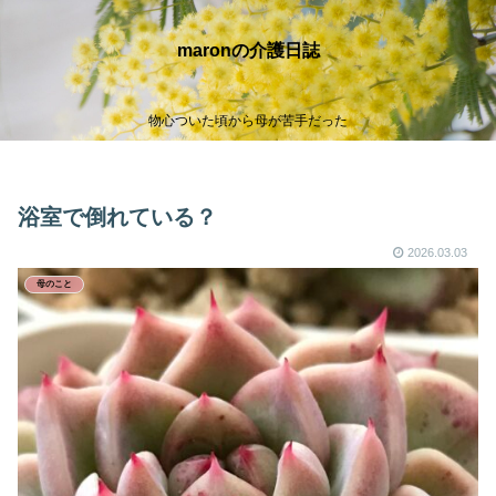
maronの介護日誌
物心ついた頃から母が苦手だった
浴室で倒れている？
2026.03.03
母のこと