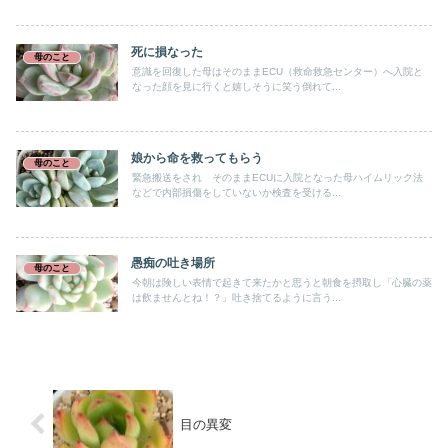
死に損なった
母のこと
意識を回復した母はそのままECU（救命救急センター）へ入院と
なった顔を見に行くと嬉しそうに笑う倒れて...
娘から命を救ってもらう
母のこと
緊急搬送をされ そのままECUに入院となった母ハイムリック法
などで内部損傷をしていないか検査を受ける...
愚痴の吐き場所
母のこと
今朝は険しい表情で起きて来たかと思うと朝食を摂取し「心臓の薬
は飲ませんとね！？」吐き捨てるように言う...
目の異変