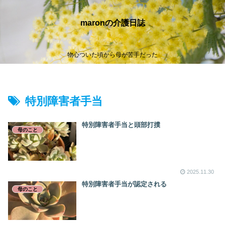
maronの介護日誌
物心ついた頃から母が苦手だった
特別障害者手当
特別障害者手当と頭部打撲
母のこと
2025.11.30
特別障害者手当が認定される
母のこと